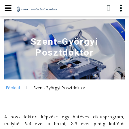
Szent-Györgyi
Posztdoktor
Főoldal
Szent-Györgyi Posztdoktor
A posztdoktori képzés* egy hatéves ciklusprogram,
melyből 3-4 évet a hazai, 2-3 évet pedig külföldi