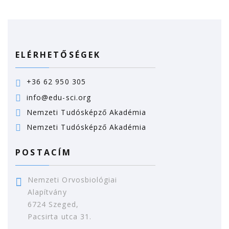
ELÉRHETŐSÉGEK
+36 62 950 305
info@edu-sci.org
Nemzeti Tudósképző Akadémia
Nemzeti Tudósképző Akadémia
POSTACÍM
Nemzeti Orvosbiológiai
Alapítvány
6724 Szeged,
Pacsirta utca 31.