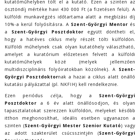
kutatóműhelyben tölt el a kutató. Ezen a szinten az
ösztöndíj mértéke havi 430 000 Ft (a fizetésen felül). A
külföldi munkavégzés időtartama alatt a megbízási díj
10%-a kerül folyósításra. A
Szent-Györgyi Mentor
és
a
Szent-Györgyi Posztdoktor
együtt döntheti el,
hogy a hatéves ciklus mely részét tölti külföldön.
Külföldi műhelynek csak olyan kutatóhely választható,
amelyet a kuratórium előzetesen felvett a külföldi
kutatóműhelyek közé (melyek jellemzően
multidiszciplináris folyóiratokban közölnek). A
Szent-
Györgyi Posztdoktor
nak a hazai a ciklus alatt önálló
kutatási pályázattal (pl. NKFIH) kell rendelkeznie.
Ezen periódus
cél
ja, hogy a
Szent-Györgyi
Posztdoktor
a 6 év alatt önállósodjon, és olyan
tapasztalatokat szerezzen külföldön, melyeket később
itthon meghonosíthat, ideális esetben ugyanazon a
szinten (
Szent-Györgyi Mester Szenior Kutató
) vagy
az adott szakterület csúcsszintjén (
Szent-Györgyi