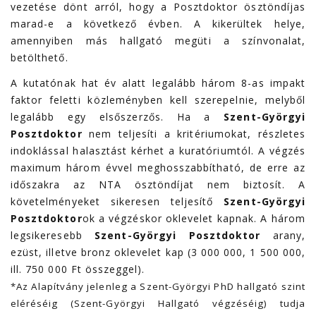
vezetése dönt arról, hogy a Posztdoktor ösztöndíjas
marad-e a következő évben. A kikerültek helye,
amennyiben más hallgató megüti a színvonalat,
betölthető.
A kutatónak hat év alatt legalább három 8-as impakt
faktor feletti közleményben kell szerepelnie, melyből
legalább egy elsőszerzős. Ha a
Szent-Györgyi
Posztdoktor
nem teljesíti a kritériumokat, részletes
indoklással halasztást kérhet a kuratóriumtól. A végzés
maximum három évvel meghosszabbítható, de erre az
időszakra az NTA ösztöndíjat nem biztosít. A
követelményeket sikeresen teljesítő
Szent-Györgyi
Posztdoktor
ok a végzéskor oklevelet kapnak. A három
legsikeresebb
Szent-Györgyi Posztdoktor
arany,
ezüst, illetve bronz oklevelet kap (3 000 000, 1 500 000,
ill. 750 000 Ft összeggel).
*Az Alapítvány jelenleg a Szent-Györgyi PhD hallgató szint
eléréséig (Szent-Györgyi Hallgató végzéséig) tudja