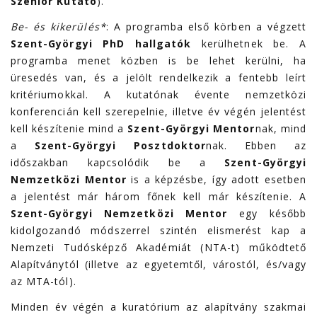
Szenior Kutató
).
Be- és kikerülés*
: A programba első körben a végzett
Szent-Györgyi PhD hallgatók
kerülhetnek be. A
programba menet közben is be lehet kerülni, ha
üresedés van, és a jelölt rendelkezik a fentebb leírt
kritériumokkal. A kutatónak évente nemzetközi
konferencián kell szerepelnie, illetve év végén jelentést
kell készítenie mind a
Szent-Györgyi Mentor
nak, mind
a
Szent-Györgyi Posztdoktor
nak. Ebben az
időszakban kapcsolódik be a
Szent-Györgyi
Nemzetközi Mentor
is a képzésbe, így adott esetben
a jelentést már három főnek kell már készítenie. A
Szent-Györgyi Nemzetközi Mentor
egy később
kidolgozandó módszerrel szintén elismerést kap a
Nemzeti Tudósképző Akadémiát (NTA-t) működtető
Alapítványtól (illetve az egyetemtől, várostól, és/vagy
az MTA-tól).
Minden év végén a kuratórium az alapítvány szakmai