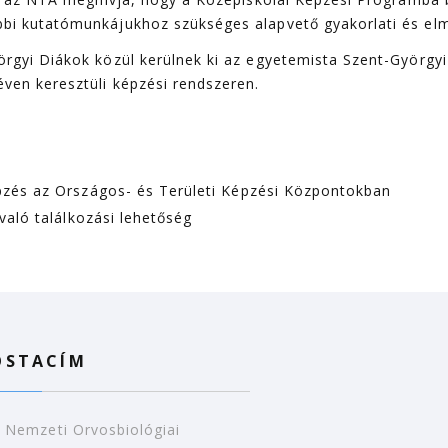
bi kutatómunkájukhoz szükséges alapvető gyakorlati és elm
rgyi Diákok közül kerülnek ki az egyetemista Szent-Györgyi
ven keresztüli képzési rendszeren.
pzés az Országos- és Területi Képzési Központokban
való találkozási lehetőség
OSTACÍM
Nemzeti Orvosbiológiai