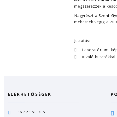
megszerezzék a ké­sőb
Nagyrészt a Szent-Gyö
mehetnek végig a 20 é
Juttatás:
Laboratóriumi ké
Kiváló kutatókkal 
ELÉRHETŐSÉGEK
P
+36 62 950 305