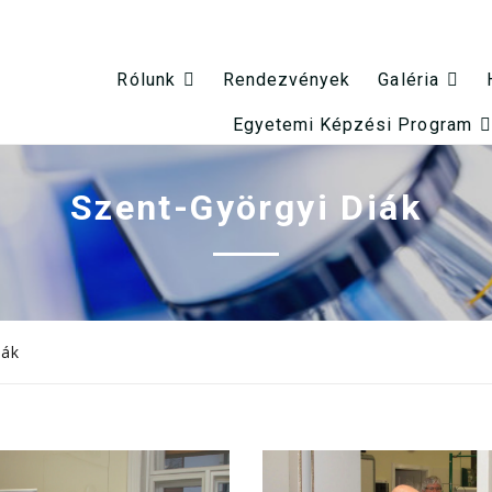
Rendezvények
Rólunk
Galéria
Egyetemi Képzési Program
Szent-Györgyi Diák
iák