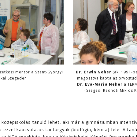
zetközi mentor a Szent-Györgyi
Dr. Erwin Neher
(aki 1991-b
kkal Szegeden
megosztva kapta az orvostud
Dr. Eva-Maria Neher
a TER
(Szegedi Radnóti Miklós K
 középiskolás tanuló lehet, aki már a gimnáziumban intenzív
 ezzel kapcsolatos tantárgyak (biológia, kémia) felé. A taná
at az NTA meg­hívja, hogy a Középiskolai Képzési Programba