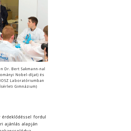
en Dr. Bert Sakmann-nal
ományi Nobel-díjat) és
MOSZ Laboratóriumban
ísérleti Gimnázium)
 érdeklődéssel fordul
ri ajánlás alapján
 bekapcsolódva